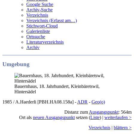
Google Suche
Archiv-Suche
Verzeichnis
Verzeichnis (Erfasst am…)
Stichwort-Cloud
Galerienliste
Ortssuche
Literaturverzeichnis
Archiv
Umgebung
Bauernhaus, 18. Jahrhundert, Kleinbäretswil,
Hintersädel
1985 / A.Haederli [PBH.HA08.158a] -
ADR
-
Geo(o)
Distanz zum
Ausgangspunkt
: 564m
Ort als
neuen Ausgangspunkt
setzen (
Liste
) |
weiterlaufen >
Verzeichnis
|
blättern >