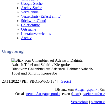
Google Suche
Archiv-Suche
Verzeichnis
Verzeichnis (Erfasst am…)
Stichwort-Cloud
Galerienliste
Ortssuche
Literaturverzeichnis
Archiv
Umgebung
Blick vom Chilenbüel auf Adetswil. Dahinter Aabach-
Tobel und Schürli / Kiesgrube
23.11.2022 / PBi [PBO.RWRO.184] -
Geo(s)
Distanz zum
Ausgangspunkt
: 0m
Ort als
neuen Ausgangspunkt
setzen (
Liste
) |
weiterlaufen >
Verzeichnis
|
blättern >