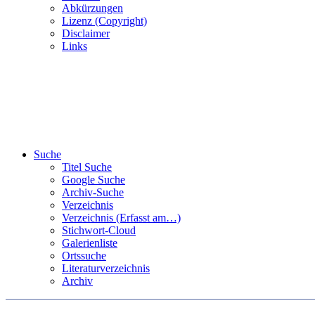
Abkürzungen
Lizenz (Copyright)
Disclaimer
Links
Suche
Titel Suche
Google Suche
Archiv-Suche
Verzeichnis
Verzeichnis (Erfasst am…)
Stichwort-Cloud
Galerienliste
Ortssuche
Literaturverzeichnis
Archiv