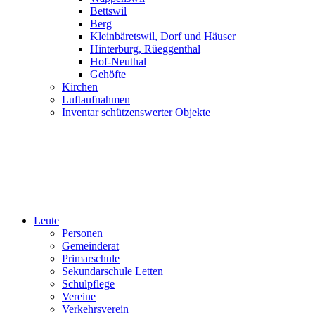
Bettswil
Berg
Kleinbäretswil, Dorf und Häuser
Hinterburg, Rüeggenthal
Hof-Neuthal
Gehöfte
Kirchen
Luftaufnahmen
Inventar schützenswerter Objekte
Leute
Personen
Gemeinderat
Primarschule
Sekundarschule Letten
Schulpflege
Vereine
Verkehrsverein