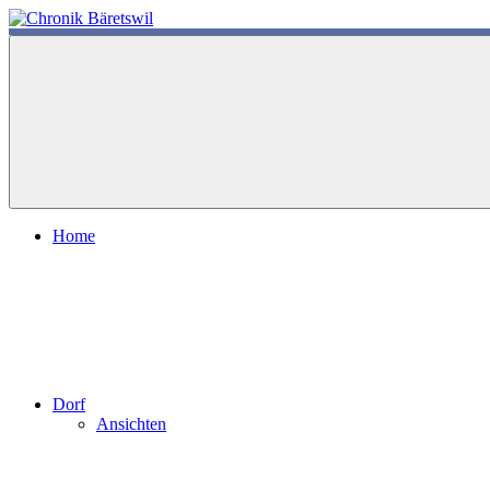
Zum
Inhalt
chronik-
chronik-
springen
baeretswil.ch
baeretswil.ch
Home
Dorf
Ansichten