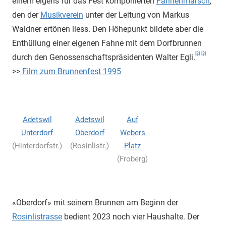
einem eigens für das Fest komponierten
Fahnenmarsch
,
den der
Musikverein
unter der Leitung von Markus
Waldner ertönen liess. Den Höhepunkt bildete aber die
Enthüllung einer eigenen Fahne mit dem Dorfbrunnen
[2]
[3]
durch den Genossenschaftspräsidenten Walter Egli.
>>
Film zum Brunnenfest 1995
Adetswil
Adetswil
Auf
Unterdorf
Oberdorf
Webers
(Hinterdorfstr.)
(Rosinlistr.)
Platz
(Froberg)
«Oberdorf» mit seinem Brunnen am Beginn der
Rosinlistrasse
bedient 2023 noch vier Haushalte. Der