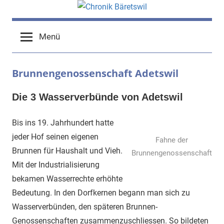
Zum
Inhalt
chronik-
chronik-
springen
Menü
baeretswil.ch
baeretswil.ch
Brunnengenossenschaft Adetswil
Die 3 Wasserverbünde von Adetswil
Bis ins 19. Jahrhundert hatte
jeder Hof seinen eigenen
Fahne der
Brunnen für Haushalt und Vieh.
Brunnengenossenschaft
Mit der Industrialisierung
bekamen Wasserrechte erhöhte
Bedeutung. In den Dorfkernen begann man sich zu
Wasserverbünden, den späteren Brunnen-
Genossenschaften zusammenzuschliessen. So bildeten