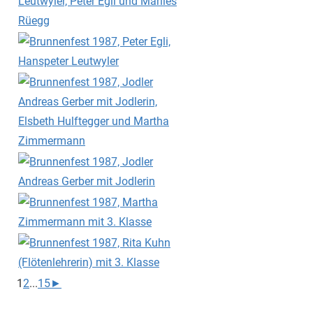
1
2
...
15
►