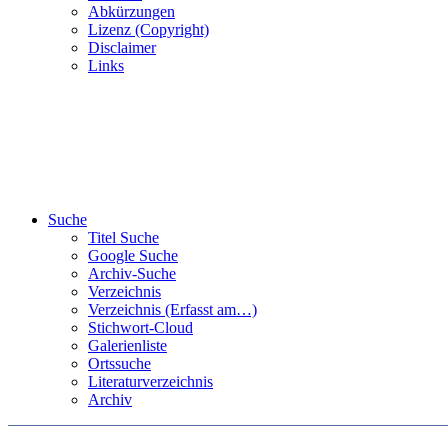
Abkürzungen
Lizenz (Copyright)
Disclaimer
Links
Suche
Titel Suche
Google Suche
Archiv-Suche
Verzeichnis
Verzeichnis (Erfasst am…)
Stichwort-Cloud
Galerienliste
Ortssuche
Literaturverzeichnis
Archiv