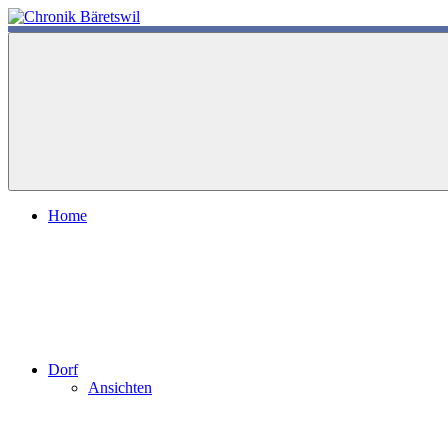
Zum
Inhalt
chronik-
chronik-
springen
baeretswil.ch
baeretswil.ch
Home
Dorf
Ansichten