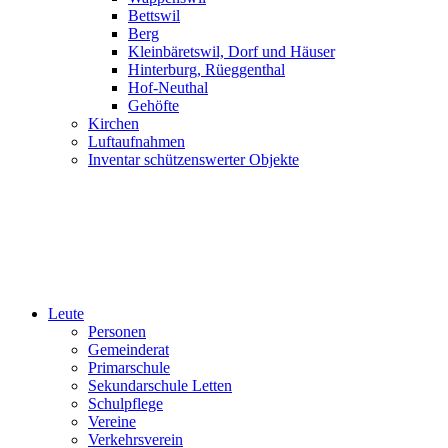
Bettswil
Berg
Kleinbäretswil, Dorf und Häuser
Hinterburg, Rüeggenthal
Hof-Neuthal
Gehöfte
Kirchen
Luftaufnahmen
Inventar schützenswerter Objekte
Leute
Personen
Gemeinderat
Primarschule
Sekundarschule Letten
Schulpflege
Vereine
Verkehrsverein