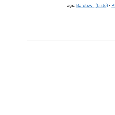
Tags:
Bäretswil
(Liste)
-
P