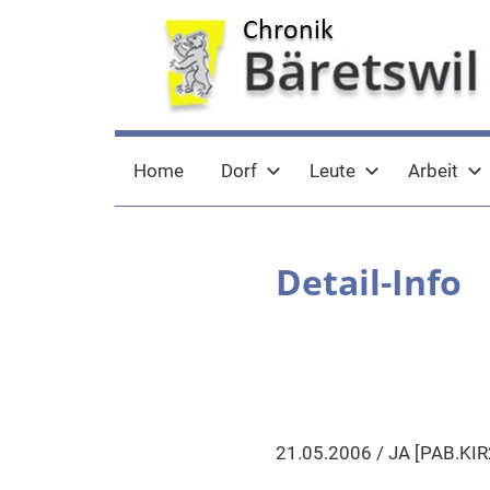
Zum
Inhalt
springen
chronik-
chronik-
Home
Dorf
Leute
Arbeit
baeretswil.ch
baeretswil.ch
Detail-Info
21.05.2006 / JA [PAB.KIR