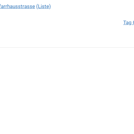
farrhausstrasse
(Liste)
Tag 