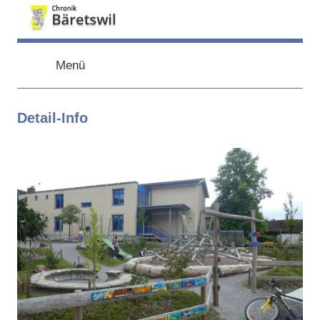
Zum
Inhalt
chronik-
chronik-
springen
baeretswil.ch
Menü
baeretswil.ch
Detail-Info