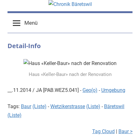
Zum
Inhalt
chronik-
chronik-
springen
Menü
baeretswil.ch
baeretswil.ch
Detail-Info
Haus «Keller-Baur» nach der Renovation
__.11.2014 / JA [PAB.WEZ5.041] -
Geo(o)
-
Umgebung
Tags:
Baur
(Liste)
-
Wetzikerstrasse
(Liste)
-
Bäretswil
(Liste)
Tag Cloud
|
Baur >