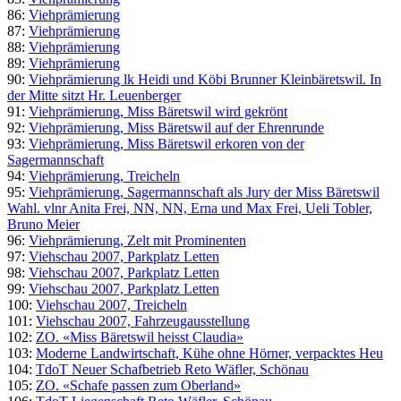
86:
Viehprämierung
87:
Viehprämierung
88:
Viehprämierung
89:
Viehprämierung
90:
Viehprämierung lk Heidi und Köbi Brunner Kleinbäretswil. In
der Mitte sitzt Hr. Leuenberger
91:
Viehprämierung, Miss Bäretswil wird gekrönt
92:
Viehprämierung, Miss Bäretswil auf der Ehrenrunde
93:
Viehprämierung, Miss Bäretswil erkoren von der
Sagermannschaft
94:
Viehprämierung, Treicheln
95:
Viehprämierung, Sagermannschaft als Jury der Miss Bäretswil
Wahl. vlnr Anita Frei, NN, NN, Erna und Max Frei, Ueli Tobler,
Bruno Meier
96:
Viehprämierung, Zelt mit Prominenten
97:
Viehschau 2007, Parkplatz Letten
98:
Viehschau 2007, Parkplatz Letten
99:
Viehschau 2007, Parkplatz Letten
100:
Viehschau 2007, Treicheln
101:
Viehschau 2007, Fahrzeugausstellung
102:
ZO. «Miss Bäretswil heisst Claudia»
103:
Moderne Landwirtschaft, Kühe ohne Hörner, verpacktes Heu
104:
TdoT Neuer Schafbetrieb Reto Wäfler, Schönau
105:
ZO. «Schafe passen zum Oberland»