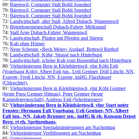
69:
Bäretswil, Computer Stall Bohli Josenhof
70:
Bäretswil, Computer Stall Bohli Josenhof
71:
Bäretswil, Computer Stall Bohli Josenhof
72:
Landwirtschaft, alter Stall, Alfred Dubach, Wappenswil
73:
Betriebsgemeinschaft Dubach-Fuhrer, Melkstand
74:
Stall Arge Dubach-Fuhrer, Wappenswil
75:
Landwirtschaft, Pfaden mit Pferden und Stieren
76:
Kuh ohne Hörner
77:
Neue Scheune «Beck Meier» Auslauf, Bettswil Riethof
78:
Landwirtschaft, Kühe, Strasse nach Hinterburg
79:
Landwirtschaft, schöne Kuh vom Bussenthal nach Hinterburg
80:
Viehprämierung Berg in Kleinbäretswil, vlnr Köbi Egli
(Vogelsang Köbi), Albert Egli jun., Ueli Gentner, Dölf Litschi, NN,
Experte, Fredi Litschi, NN, Experte, imHG Flarzhäuser
(Chloschter).
81:
Viehprämierung Berg in Kleinbäretswil, vlnr Köbi Gentner
(heute Pneu Gentner Hittnau), Peter Gentner (heute
Kaminfegergeschäft), Andreas Egli (Sekelmeisters)
82:
Viehprämierung Berg in Kleinbäretswil, vlnr Start unter
Fenster: Hermann Egli Vogelsang, Ueli Gentner, NN, Albert
Egli jun., NN, Jakob Brunner sen., imHG lk eh. Konsum Depot
Berg, rt eh. Spritzenhaus,
83:
Viehprämierung Spezialprämierungen am Nachmittag
84:
Viehprämierung Vorführungen am Nachmittag
85:
Viehprämierung