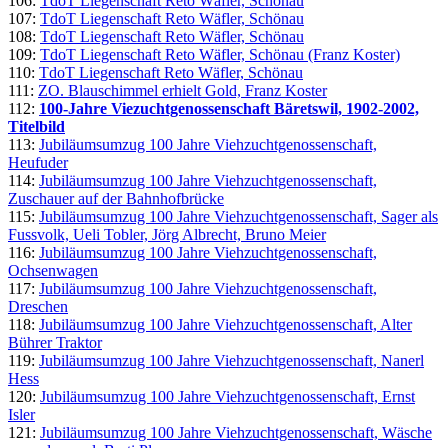
106:
TdoT Liegenschaft Reto Wäfler, Schönau
107:
TdoT Liegenschaft Reto Wäfler, Schönau
108:
TdoT Liegenschaft Reto Wäfler, Schönau
109:
TdoT Liegenschaft Reto Wäfler, Schönau (Franz Koster)
110:
TdoT Liegenschaft Reto Wäfler, Schönau
111:
ZO. Blauschimmel erhielt Gold, Franz Koster
112:
100-Jahre Viezuchtgenossenschaft Bäretswil, 1902-2002,
Titelbild
113:
Jubiläumsumzug 100 Jahre Viehzuchtgenossenschaft,
Heufuder
114:
Jubiläumsumzug 100 Jahre Viehzuchtgenossenschaft,
Zuschauer auf der Bahnhofbrücke
115:
Jubiläumsumzug 100 Jahre Viehzuchtgenossenschaft, Sager als
Fussvolk, Ueli Tobler, Jörg Albrecht, Bruno Meier
116:
Jubiläumsumzug 100 Jahre Viehzuchtgenossenschaft,
Ochsenwagen
117:
Jubiläumsumzug 100 Jahre Viehzuchtgenossenschaft,
Dreschen
118:
Jubiläumsumzug 100 Jahre Viehzuchtgenossenschaft, Alter
Bührer Traktor
119:
Jubiläumsumzug 100 Jahre Viehzuchtgenossenschaft, Nanerl
Hess
120:
Jubiläumsumzug 100 Jahre Viehzuchtgenossenschaft, Ernst
Isler
121:
Jubiläumsumzug 100 Jahre Viehzuchtgenossenschaft, Wäsche