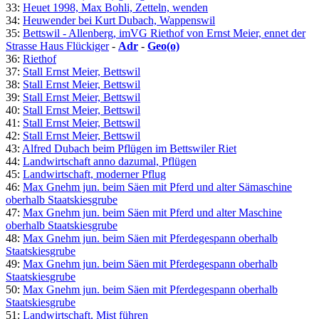
33:
Heuet 1998, Max Bohli, Zetteln, wenden
34:
Heuwender bei Kurt Dubach, Wappenswil
35:
Bettswil - Allenberg, imVG Riethof von Ernst Meier, ennet der
Strasse Haus Flückiger
-
Adr
-
Geo(o)
36:
Riethof
37:
Stall Ernst Meier, Bettswil
38:
Stall Ernst Meier, Bettswil
39:
Stall Ernst Meier, Bettswil
40:
Stall Ernst Meier, Bettswil
41:
Stall Ernst Meier, Bettswil
42:
Stall Ernst Meier, Bettswil
43:
Alfred Dubach beim Pflügen im Bettswiler Riet
44:
Landwirtschaft anno dazumal, Pflügen
45:
Landwirtschaft, moderner Pflug
46:
Max Gnehm jun. beim Säen mit Pferd und alter Sämaschine
oberhalb Staatskiesgrube
47:
Max Gnehm jun. beim Säen mit Pferd und alter Maschine
oberhalb Staatskiesgrube
48:
Max Gnehm jun. beim Säen mit Pferdegespann oberhalb
Staatskiesgrube
49:
Max Gnehm jun. beim Säen mit Pferdegespann oberhalb
Staatskiesgrube
50:
Max Gnehm jun. beim Säen mit Pferdegespann oberhalb
Staatskiesgrube
51:
Landwirtschaft, Mist führen