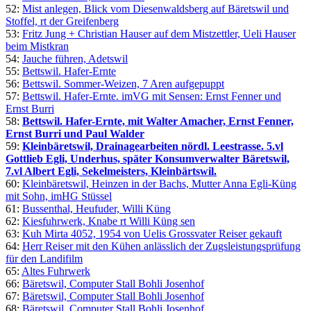
52:
Mist anlegen, Blick vom Diesenwaldsberg auf Bäretswil und
Stoffel, rt der Greifenberg
53:
Fritz Jung + Christian Hauser auf dem Mistzettler, Ueli Hauser
beim Mistkran
54:
Jauche führen, Adetswil
55:
Bettswil. Hafer-Ernte
56:
Bettswil. Sommer-Weizen, 7 Aren aufgepuppt
57:
Bettswil. Hafer-Ernte. imVG mit Sensen: Ernst Fenner und
Ernst Burri
58:
Bettswil. Hafer-Ernte, mit Walter Amacher, Ernst Fenner,
Ernst Burri und Paul Walder
59:
Kleinbäretswil, Drainagearbeiten nördl. Leestrasse. 5.vl
Gottlieb Egli, Underhus, später Konsumverwalter Bäretswil,
7.vl Albert Egli, Sekelmeisters, Kleinbärtswil.
60:
Kleinbäretswil, Heinzen in der Bachs, Mutter Anna Egli-Küng
mit Sohn, imHG Stüssel
61:
Bussenthal, Heufuder, Willi Küng
62:
Kiesfuhrwerk, Knabe rt Willi Küng sen
63:
Kuh Mirta 4052, 1954 von Uelis Grossvater Reiser gekauft
64:
Herr Reiser mit den Kühen anlässlich der Zugsleistungsprüfung
für den Landifilm
65:
Altes Fuhrwerk
66:
Bäretswil, Computer Stall Bohli Josenhof
67:
Bäretswil, Computer Stall Bohli Josenhof
68:
Bäretswil, Computer Stall Bohli Josenhof