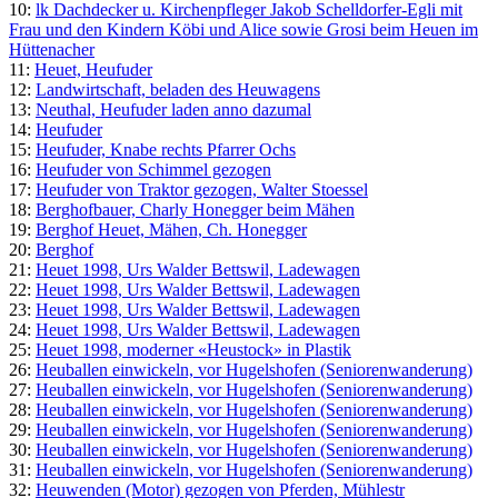
10:
lk Dachdecker u. Kirchenpfleger Jakob Schelldorfer-Egli mit
Frau und den Kindern Köbi und Alice sowie Grosi beim Heuen im
Hüttenacher
11:
Heuet, Heufuder
12:
Landwirtschaft, beladen des Heuwagens
13:
Neuthal, Heufuder laden anno dazumal
14:
Heufuder
15:
Heufuder, Knabe rechts Pfarrer Ochs
16:
Heufuder von Schimmel gezogen
17:
Heufuder von Traktor gezogen, Walter Stoessel
18:
Berghofbauer, Charly Honegger beim Mähen
19:
Berghof Heuet, Mähen, Ch. Honegger
20:
Berghof
21:
Heuet 1998, Urs Walder Bettswil, Ladewagen
22:
Heuet 1998, Urs Walder Bettswil, Ladewagen
23:
Heuet 1998, Urs Walder Bettswil, Ladewagen
24:
Heuet 1998, Urs Walder Bettswil, Ladewagen
25:
Heuet 1998, moderner «Heustock» in Plastik
26:
Heuballen einwickeln, vor Hugelshofen (Seniorenwanderung)
27:
Heuballen einwickeln, vor Hugelshofen (Seniorenwanderung)
28:
Heuballen einwickeln, vor Hugelshofen (Seniorenwanderung)
29:
Heuballen einwickeln, vor Hugelshofen (Seniorenwanderung)
30:
Heuballen einwickeln, vor Hugelshofen (Seniorenwanderung)
31:
Heuballen einwickeln, vor Hugelshofen (Seniorenwanderung)
32:
Heuwenden (Motor) gezogen von Pferden, Mühlestr