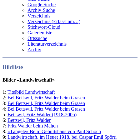
Google Suche
Archiv-Suche
Verzeichnis
Verzeichnis (Erfasst am…)
Stichwort-Cloud
Galerienliste
Ortssuche
Literaturverzeichnis
Archiv
Bildliste
Bilder «Landwirtschaft»
1:
Titelbild Landwirtschaft
2:
Bei Bettswil, Fritz Walder beim Grasen
3:
Bei Bettswil, Fritz Walder beim Grasen
4:
Bei Bettswil, Fritz Walder beim Grasen
5:
Bettswil, Fritz Walder (1918-2005)
6:
Bettswil, Fritz Walder
7:
Fritz Walder beim Mähen
8:
«Tängele» Beim Geburtshaus von Paul Schoch
9:
Landwirtschaft, im Heuet 1918, bei Caspar Emil Spörri