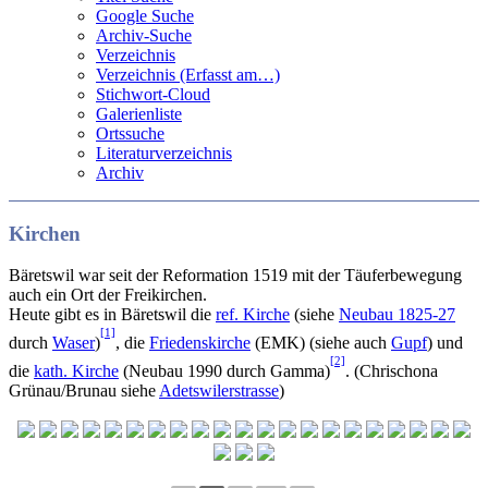
Google Suche
Archiv-Suche
Verzeichnis
Verzeichnis (Erfasst am…)
Stichwort-Cloud
Galerienliste
Ortssuche
Literaturverzeichnis
Archiv
Kirchen
Bäretswil war seit der Reformation 1519 mit der Täuferbewegung
auch ein Ort der Freikirchen.
Heute gibt es in Bäretswil die
ref. Kirche
(siehe
Neubau 1825-27
[1]
durch
Waser
)
, die
Friedenskirche
(EMK) (siehe auch
Gupf
) und
[2]
die
kath. Kirche
(Neubau 1990 durch Gamma)
. (Chrischona
Grünau/Brunau siehe
Adetswilerstrasse
)
…
…
…
…
…
…
…
…
…
…
…
…
…
…
…
…
…
…
…
…
…
…
…
…