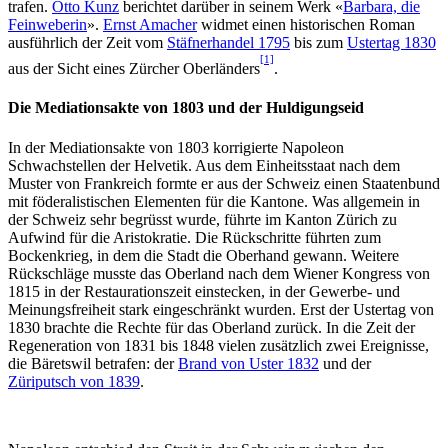
trafen.
Otto Kunz
berichtet darüber in seinem Werk «
Barbara, die
Feinweberin
».
Ernst Amacher
widmet einen historischen Roman
ausführlich der Zeit vom
Stäfnerhandel 1795
bis zum
Ustertag 1830
[1]
aus der Sicht eines Zürcher Oberländers
.
Die Mediationsakte von 1803 und der Huldigungseid
In der Mediationsakte von 1803 korrigierte Napoleon
Schwachstellen der Helvetik. Aus dem Einheitsstaat nach dem
Muster von Frankreich formte er aus der Schweiz einen Staatenbund
mit föderalistischen Elementen für die Kantone. Was allgemein in
der Schweiz sehr begrüsst wurde, führte im Kanton Zürich zu
Aufwind für die Aristokratie. Die Rückschritte führten zum
Bockenkrieg, in dem die Stadt die Oberhand gewann. Weitere
Rückschläge musste das Oberland nach dem Wiener Kongress von
1815 in der Restaurationszeit einstecken, in der Gewerbe- und
Meinungsfreiheit stark eingeschränkt wurden. Erst der Ustertag von
1830 brachte die Rechte für das Oberland zurück. In die Zeit der
Regeneration von 1831 bis 1848 vielen zusätzlich zwei Ereignisse,
die Bäretswil betrafen: der
Brand von Uster 1832
und der
Züriputsch von 1839
.