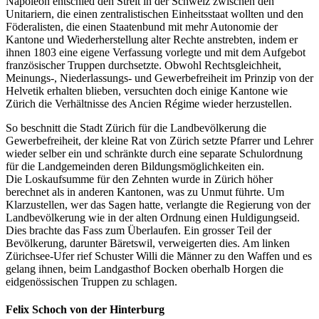
Napoleon entschied den Streit in der Schweiz zwischen den
Unitariern, die einen zentralistischen Einheitsstaat wollten und den
Föderalisten, die einen Staatenbund mit mehr Autonomie der
Kantone und Wiederherstellung alter Rechte anstrebten, indem er
ihnen 1803 eine eigene Verfassung vorlegte und mit dem Aufgebot
französischer Truppen durchsetzte. Obwohl Rechtsgleichheit,
Meinungs-, Niederlassungs- und Gewerbefreiheit im Prinzip von der
Helvetik erhalten blieben, versuchten doch einige Kantone wie
Zürich die Verhältnisse des Ancien Régime wieder herzustellen.
So beschnitt die Stadt Zürich für die Landbevölkerung die
Gewerbefreiheit, der kleine Rat von Zürich setzte Pfarrer und Lehrer
wieder selber ein und schränkte durch eine separate Schulordnung
für die Landgemeinden deren Bildungsmöglichkeiten ein.
Die Loskaufsumme für den Zehnten wurde in Zürich höher
berechnet als in anderen Kantonen, was zu Unmut führte. Um
Klarzustellen, wer das Sagen hatte, verlangte die Regierung von der
Landbevölkerung wie in der alten Ordnung einen Huldigungseid.
Dies brachte das Fass zum Überlaufen. Ein grosser Teil der
Bevölkerung, darunter Bäretswil, verweigerten dies. Am linken
Zürichsee-Ufer rief Schuster Willi die Männer zu den Waffen und es
gelang ihnen, beim Landgasthof Bocken oberhalb Horgen die
eidgenössischen Truppen zu schlagen.
Felix Schoch von der Hinterburg