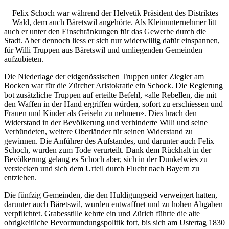
Felix Schoch war während der Helvetik Präsident des Distriktes
Wald, dem auch Bäretswil angehörte. Als Kleinunternehmer litt
auch er unter den Einschränkungen für das Gewerbe durch die
Stadt. Aber dennoch liess er sich nur widerwillig dafür einspannen,
für Willi Truppen aus Bäretswil und umliegenden Gemeinden
aufzubieten.
Die Niederlage der eidgenössischen Truppen unter Ziegler am
Bocken war für die Zürcher Aristokratie ein Schock. Die Regierung
bot zusätzliche Truppen auf erteilte Befehl, «alle Rebellen, die mit
den Waffen in der Hand ergriffen würden, sofort zu erschiessen und
Frauen und Kinder als Geiseln zu nehmen». Dies brach den
Widerstand in der Bevölkerung und verhinderte Willi und seine
Verbündeten, weitere Oberländer für seinen Widerstand zu
gewinnen. Die Anführer des Aufstandes, und darunter auch Felix
Schoch, wurden zum Tode verurteilt. Dank dem Rückhalt in der
Bevölkerung gelang es Schoch aber, sich in der Dunkelwies zu
verstecken und sich dem Urteil durch Flucht nach Bayern zu
entziehen.
Die fünfzig Gemeinden, die den Huldigungseid verweigert hatten,
darunter auch Bäretswil, wurden entwaffnet und zu hohen Abgaben
verpflichtet. Grabesstille kehrte ein und Zürich führte die alte
obrigkeitliche Bevormundungspolitik fort, bis sich am Ustertag 1830